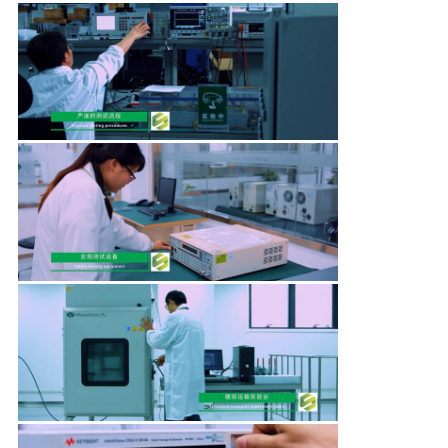
QUALIDADE
FALE
CONOSCO
NOTÍCIAS
PEDIR UM
ORÇAMENTO
MAPA
DO
SITE