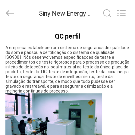
2025
Siny
New
Siny New Energy Co., Limited Controle de Qualidade
Energy
Co.,
Limited.
All
Rights
CASA
Reserved.
QC perfil
A empresa estabeleceu um sistema de segurança de qualidade
PRODUTOS
do som e passou a certificação do sistema de qualidade
ISO9001. Nós desenvolvemos especificações de teste e
procedimentos de teste rigorosos para o processo de produção
inteiro da detecção no local material ao teste da único-placa do
QUEM
produto, teste da TIC, teste de integração, teste da caixa negra,
teste da segurança, teste de envelhecimento, teste da
SOMOS
simulação do transporte, de modo que tudo pudesse ser
gravado e rastreável, e para assegurar a otimização e a
melhoria contínuas do processo.
FÁBRICA
CONTROLE
DE