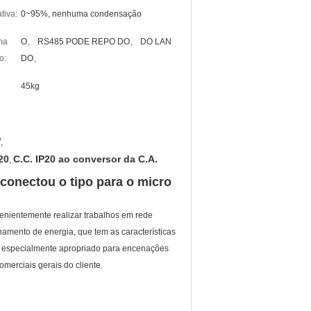
tiva:
0~95%, nenhuma condensação
ma
O、 RS485 PODE REPO DO、 DO LAN
o:
DO、
45kg
W
,
20
C.C. IP20 ao conversor da C.A.
,
-conectou o tipo para o micro
ientemente realizar trabalhos em rede
amento de energia, que tem as características
 é especialmente apropriado para encenações
merciais gerais do cliente.