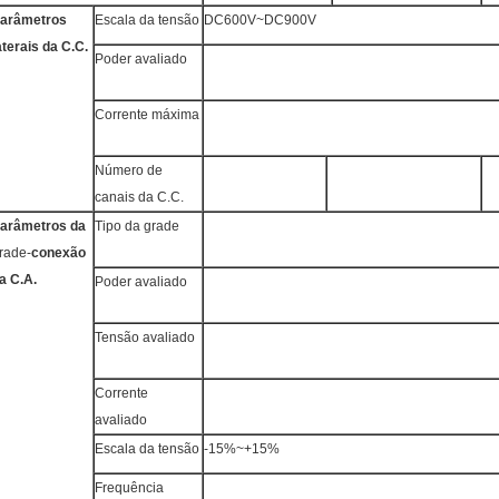
arâmetros
Escala da tensão
DC600V~DC900V
aterais da C.C.
Poder avaliado
Corrente máxima
Número de
canais da C.C.
arâmetros da
Tipo da grade
rade-
conexão
a C.A.
Poder avaliado
Tensão avaliado
Corrente
avaliado
Escala da tensão
-15%~+15%
Frequência