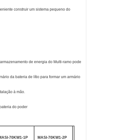
onveniente construir um sistema pequeno do
do armazenamento de energia do Multi-ramo pode
rio da bateria de lítio para formar um armário
talação à mão.
bateria do poder
MASI-70KW1-1P
MASI-70KW1-2P