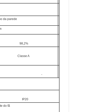
po da parede
m
98,2%
Classe A
-
IP20
te do fã