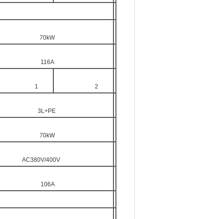
70kW
116A
1
2
3L+PE
70kW
AC380V/400V
106A