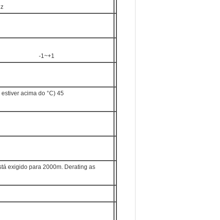
Hz
-1~+1
estiver acima do °C) 45
stá exigido para 2000m. Derating as