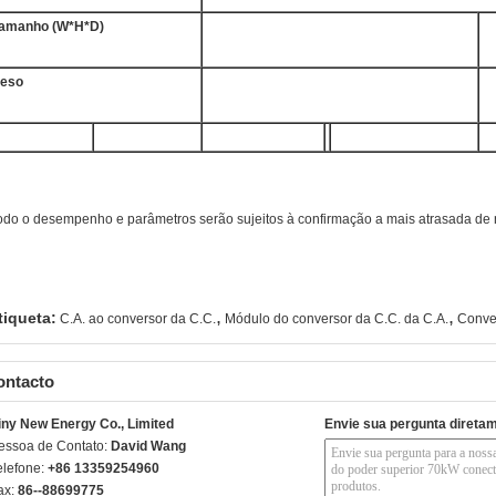
amanho (W*H*D)
eso
odo o desempenho e parâmetros serão sujeitos à confirmação a mais atrasada de
,
,
tiqueta:
C.A. ao conversor da C.C.
Módulo do conversor da C.C. da C.A.
Conver
ontacto
iny New Energy Co., Limited
Envie sua pergunta direta
essoa de Contato:
David Wang
elefone:
+86 13359254960
ax:
86--88699775