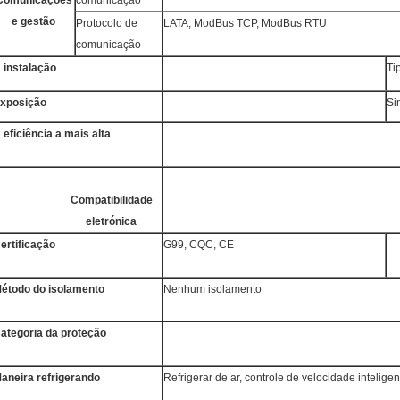
Comunicações
comunicação
e gestão
Protocolo de
LATA, ModBus TCP, ModBus RTU
comunicação
 instalação
Ti
xposição
Si
 eficiência a mais alta
Compatibilidade
eletrónica
ertificação
G99, CQC, CE
étodo do isolamento
Nenhum isolamento
ategoria da proteção
aneira refrigerando
Refrigerar de ar, controle de velocidade inteligen