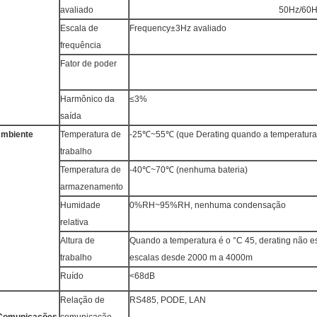
avaliado
50Hz/60
Escala de
Frequency±3Hz avaliado
frequência
Fator de poder
Harmônico da
≤3%
saída
mbiente
Temperatura de
-25℃~55℃ (que Derating quando a temperatura 
trabalho
Temperatura de
-40℃~70℃ (nenhuma bateria)
armazenamento
Humidade
0%RH~95%RH, nenhuma condensação
relativa
Altura de
Quando a temperatura é o °C 45, derating não e
trabalho
escalas desde 2000 m a 4000m
Ruído
<68dB
Relação de
RS485, PODE, LAN