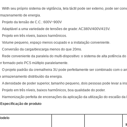
Wiith seu próprio sistema de vigilância, tela táctil pode ser externo, pode ser c
rmazenamento de energia.
Projeto da tensão de C.C.: 600V~900V
Adaptável a uma variedade de tensões de grade: AC380V/400V/415V.
Projeto em três níveis, baixos harmônicos.
Volume pequeno, espaço menos ocupado e a instalação conveniente.
Conversão da carga/descarga menos do que 20ms.
Rede conveniente da paralela do multi-dispositivo: o sistema de alta potência 
er formado pelo PCS múltiplo paralelamente.
O projeto padrão da cremalheira 3U pode perfeitamente ser combinado com o armá
e armazenamento distribuído da energia.
A densidade de poder superior, tamanho pequeno, dois pessoas pode levar a ins
Projeto em três níveis, baixos harmônicos, boa qualidade do poder.
Harmonização perfeita de encenações da aplicação da utilização do escalão da 
Especificação de produto
odelo