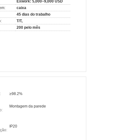
Exwork: 5,000~9,000 USD
em:
caixa
45 dias do trabalho
:
T/T,
200 pelo mês
:
≥98.2%
Montagem da parede
o:
IP20
eção: