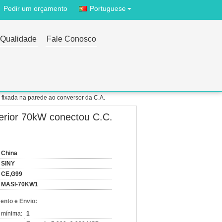
Pedir um orçamento
Portuguese
 Qualidade
Fale Conosco
 fixada na parede ao conversor da C.A.
perior 70kW conectou C.C.
China
SINY
CE,G99
MASI-70KW1
nto e Envio:
 mínima:
1