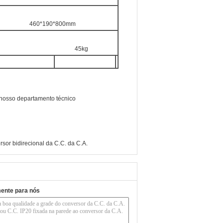
460*190*800mm
45kg
 nosso departamento técnico
sor bidirecional da C.C. da C.A.
mente para nós