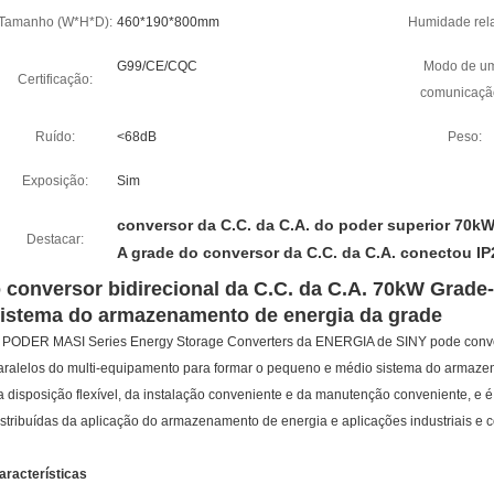
Tamanho (W*H*D):
460*190*800mm
Humidade rela
G99/CE/CQC
Modo de u
Certificação:
comunicaçã
Ruído:
<68dB
Peso:
Exposição:
Sim
conversor da C.C. da C.A. do poder superior 70k
Destacar:
A grade do conversor da C.C. da C.A. conectou IP
 conversor bidirecional da C.C. da C.A. 70kW Grade
istema do armazenamento de energia da grade
 PODER MASI Series Energy Storage Converters da ENERGIA de SINY pode conven
aralelos do multi-equipamento para formar o pequeno e médio sistema do armazen
a disposição flexível, da instalação conveniente e da manutenção conveniente, e
istribuídas da aplicação do armazenamento de energia e aplicações industriais e co
aracterísticas