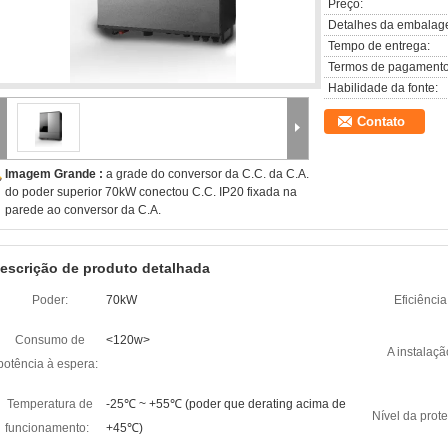
Preço:
Detalhes da embalag
Tempo de entrega:
Termos de pagamento
Habilidade da fonte:
Contato
Imagem Grande :
a grade do conversor da C.C. da C.A.
do poder superior 70kW conectou C.C. IP20 fixada na
parede ao conversor da C.A.
escrição de produto detalhada
Poder:
70kW
Eficiência
Consumo de
<120w>
A instalaçã
potência à espera:
Temperatura de
-25℃ ~ +55℃ (poder que derating acima de
Nível da prot
funcionamento:
+45℃)