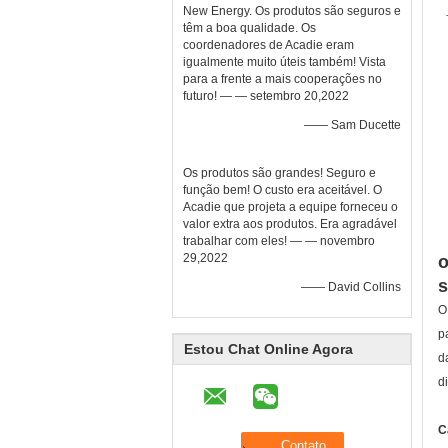
New Energy. Os produtos são seguros e
têm a boa qualidade. Os
coordenadores de Acadie eram
igualmente muito úteis também! Vista
para a frente a mais cooperações no
futuro! — — setembro 20,2022
—— Sam Ducette
Os produtos são grandes! Seguro e
função bem! O custo era aceitável. O
Acadie que projeta a equipe forneceu o
valor extra aos produtos. Era agradável
trabalhar com eles! — — novembro
29,2022
o
s
—— David Collins
O
p
Estou Chat Online Agora
d
d
C