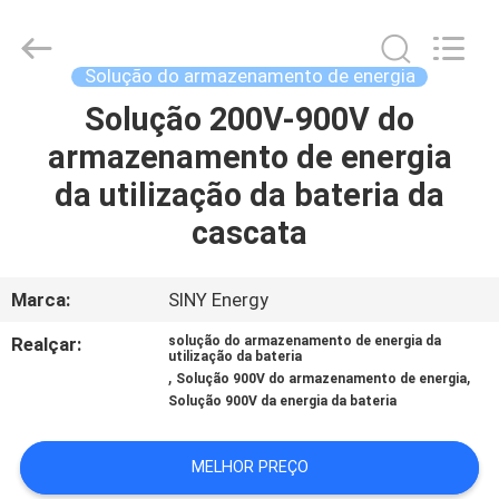
2025
Siny
New
Energy
Co.,
Solução do armazenamento de energia
Limited.
All
Rights
Solução 200V-900V do
CASA
Reserved.
armazenamento de energia
PRODUTOS
da utilização da bateria da
cascata
QUEM
SOMOS
Marca:
SINY Energy
Realçar:
solução do armazenamento de energia da
utilização da bateria
FÁBRICA
,
,
Solução 900V do armazenamento de energia
Solução 900V da energia da bateria
CONTROLE
MELHOR PREÇO
DE