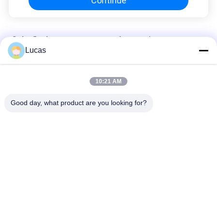
Continue
Solução do armazenamento de energia
Lucas
Configuração flexível da adaptação alta inteligente da solução
do armazenamento de energia do EMS
10:21 AM
Eficiência elevada flexível da solução do armazenamento de
energia de Microgrid da distribuição da C.C.
Good day, what product are you looking for?
380V distribuiu o nível alto da segurança da densidade de alta
energia do sistema do armazenamento de energia
Categorias populares
Todos
Conversor Da C.C. 
Sistema Do 
Da C.A.
Armazenamento De 
Energia Da Bateria
Interruptor Estático 
Conversor Da C.C. 