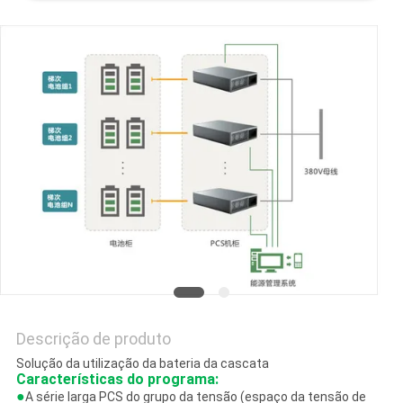
QUALIDADE
FALE
CONOSCO
NOTÍCIAS
PEDIR UM
ORÇAMENTO
MAPA
DO
Descrição de produto
SITE
Solução da utilização da bateria da cascata
Características do programa:
●
A série larga PCS do grupo da tensão (espaço da tensão de