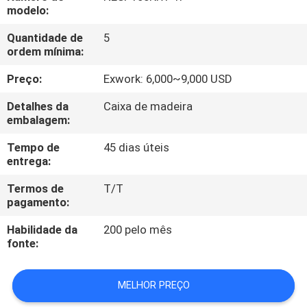
QUALIDADE
modelo:
Quantidade de
5
FALE
ordem mínima:
CONOSCO
Preço:
Exwork: 6,000~9,000 USD
Detalhes da
Caixa de madeira
NOTÍCIAS
embalagem:
Tempo de
45 dias úteis
PEDIR UM
entrega:
ORÇAMENTO
Termos de
T/T
pagamento:
MAPA
Habilidade da
200 pelo mês
fonte:
DO
SITE
MELHOR PREÇO