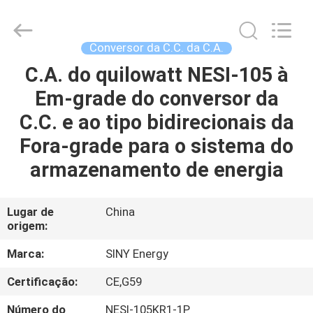
2025
Siny
New
Energy
Co.,
Conversor da C.C. da C.A.
Limited.
All
Rights
C.A. do quilowatt NESI-105 à
CASA
Reserved.
Em-grade do conversor da
PRODUTOS
C.C. e ao tipo bidirecionais da
Fora-grade para o sistema do
QUEM
armazenamento de energia
SOMOS
Lugar de
China
origem:
FÁBRICA
Marca:
SINY Energy
CONTROLE
Certificação:
CE,G59
DE
Número do
NESI-105KR1-1P