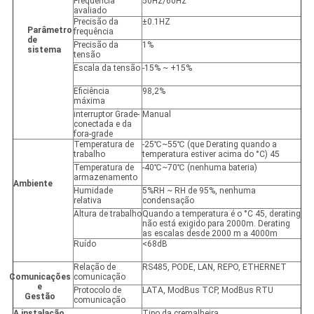
Frequência
50Hz/60Hz
avaliado
Precisão da
±0.1HZ
Parâmetro
frequência
de
Precisão da
1%
sistema
tensão
Escala da tensão
-15% ~ +15%
Eficiência
98,2%
máxima
interruptor Grade-
Manual
conectada e da
fora-grade
Temperatura de
-25℃~55℃ (que Derating quando a
trabalho
temperatura estiver acima do °C) 45
Temperatura de
-40℃~70℃ (nenhuma bateria)
armazenamento
Ambiente
Humidade
5%RH ~ RH de 95%, nenhuma
relativa
condensação
Altura de trabalho
Quando a temperatura é o °C 45, derating
não está exigido para 2000m. Derating
as escalas desde 2000 m a 4000m
Ruído
<68dB
Relação de
RS485, PODE, LAN, REPO, ETHERNET
Comunicações
comunicação
e
Protocolo de
LATA, ModBus TCP, ModBus RTU
Gestão
comunicação
A instalação
Tipo da cremalheira