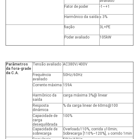
avaliado
Fator de poder
-1~+1
Harmônico da saída
≤ 3%
fiação
3L+PE
Poder avaliado
105kW
Parâmetros
Tensão avaliado
AC380V/400V
da fora-grade
da C.A.
Frequência
50Hz/60Hz
avaliado
Corrente máxima
159A
Harmônico da
carga máxima 3%@ linear
saída
Resposta
% da carga linear de 60ms@100
dinâmica
Capacidade de
100%
carga
desequilibrada
Capacidade de
Overload≤110%, corrida ≥10min;
sobrecarga
Sobrecarga [110%~120%], ≥ corrido 1min