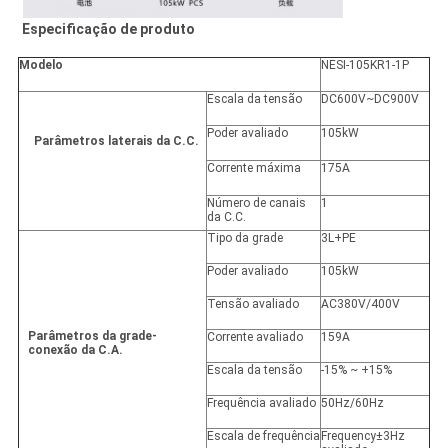
Especificação de produto
Modelo
NESI-105KR1-1P
Escala da tensão
DC600V~DC900V
Poder avaliado
105kW
Parâmetros laterais da C.C.
Corrente máxima
175A
Número de canais
1
da C.C.
Tipo da grade
3L+PE
Poder avaliado
105kW
Tensão avaliado
AC380V/400V
Parâmetros da grade-
Corrente avaliado
159A
conexão da C.A.
Escala da tensão
-15% ~ +15%
Frequência avaliado
50Hz/60Hz
Escala de frequência
Frequency±3Hz