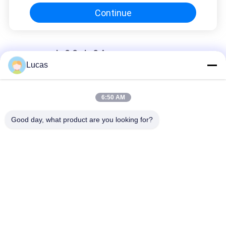
armazenamento de energia
Continue
conversor da C.C. da C.A.
Lucas
C.A. 6KW bidirecional isolada à eficiência elevada do conversor
2.5Vdc-100Vdc da C.C.
6:50 AM
Módulo 380VAC 50~950VDC do conversor da C.C. da C.A. 15KW
para o equipamento de teste da bateria
Good day, what product are you looking for?
Grade bidirecional conversor conectado 70kW 68dB 600V-
900V de baixo nível de ruído da C.C. da C.A.
Categorias populares
Todos
Conversor Da C.C. 
Sistema Do 
Da C.A.
Armazenamento De 
Energia Da Bateria