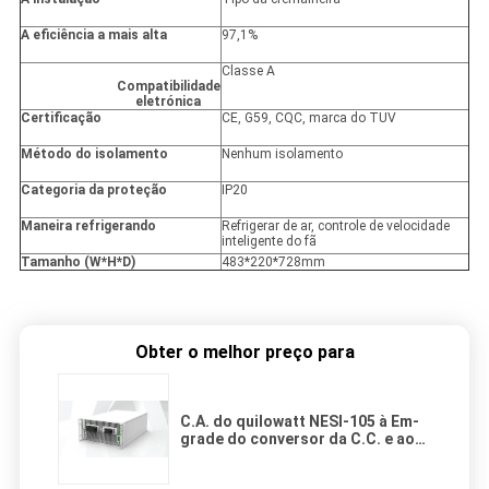
A eficiência a mais alta
97,1%
Classe A
Compatibilidade
eletrónica
Certificação
CE, G59, CQC, marca do TUV
Método do isolamento
Nenhum isolamento
Categoria da proteção
IP20
Maneira refrigerando
Refrigerar de ar, controle de velocidade
inteligente do fã
Tamanho (W*H*D)
483*220*728mm
Obter o melhor preço para
C.A. do quilowatt NESI-105 à Em-
grade do conversor da C.C. e ao
tipo bidirecionais da Fora-grade
para o sistema do