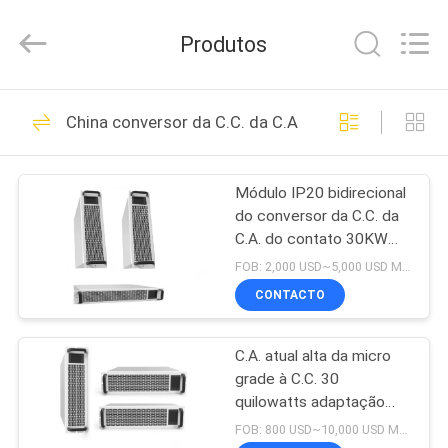
2025
Siny
New
Produtos
Energy
Co.,
Limited.
All
Rights
CASA
42
Reserved.
China conversor da C.C. da C.A.
conversor da C.C.
PRODUTOS
da C.A.
Módulo IP20 bidirecional
do conversor da C.C. da
QUEM
C.A. do contato 30KW
SOMOS
seco
FOB: 2,000 USD~5,000 USD MOQ:10
CONTACTO
4
FÁBRICA
sistema do
C.A. atual alta da micro
grade à C.C. 30
CONTROLE
armazenamento de
quilowatts adaptação
DE
trifásica da carga do
FOB: 800 USD~10,000 USD MOQ:10
energia da bateria