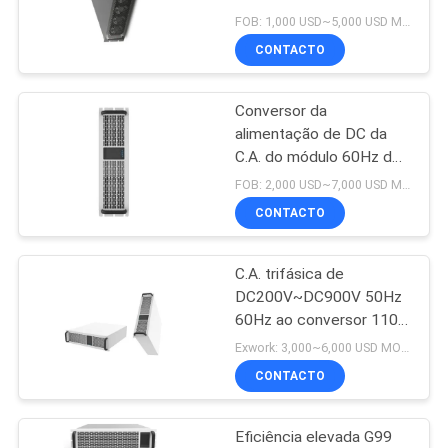
POLÍTICA
isolou o conversor de
FOB: 1,000 USD~5,000 USD MOQ:10
poder 15KW
DE
CONTACTO
6
PRIVACIDADE
Solução do
Conversor da
alimentação de DC da
armazenamento de
C.A. do módulo 60Hz do
conversor da C.C. da C.A.
energia
FOB: 2,000 USD~7,000 USD MOQ:10
de 60KW 100A
CONTACTO
C.A. trifásica de
DC200V~DC900V 50Hz
60Hz ao conversor 110A
da C.C.
Exwork: 3,000~6,000 USD MOQ:1
CONTACTO
Eficiência elevada G99