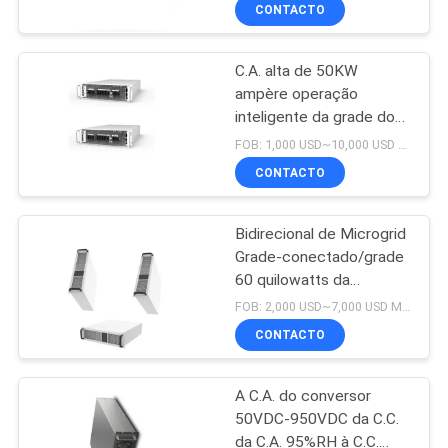
conversor da boa
QUALIDADE
CONTACTO
C.A. alta de 50KW
FALE
4
ampère operação
CONOSCO
inteligente da grade do
Interruptor estático
conversor 50Hz 73A da
FOB: 1,000 USD~10,000 USD MOQ:10
de transferência do
C.C. à micro
NOTÍCIAS
CONTACTO
STS
PEDIR UM
Bidirecional de Microgrid
Grade-conectado/grade
ORÇAMENTO
60 quilowatts da
3
eficiência elevada do
FOB: 2,000 USD~7,000 USD MOQ:10
conversor 100A 97%
MAPA
conversor da C.C.
CONTACTO
DO
da C.C.
A C.A. do conversor
SITE
50VDC-950VDC da C.C.
da C.A. 95%RH à C.C.