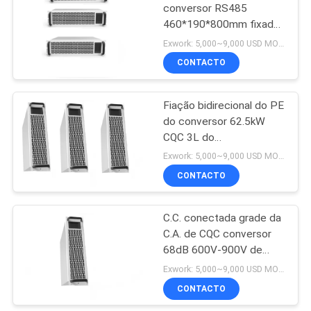
conversor RS485
460*190*800mm fixados
na parede da C.C. da C.A.
Exwork: 5,000~9,000 USD MOQ:1
de 70 quilowatts
CONTACTO
Fiação bidirecional do PE
do conversor 62.5kW
CQC 3L do
armazenamento de
Exwork: 5,000~9,000 USD MOQ:1
energia
CONTACTO
C.C. conectada grade da
C.A. de CQC conversor
68dB 600V-900V de
baixo nível de ruído de 70
Exwork: 5,000~9,000 USD MOQ:1
quilowatts
CONTACTO